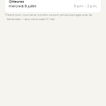
Heures
mercredi 8 juillet
9 a.m.
–
2 p.m.
Votre nom, courriel et numéro ne sont jamais partagés avec les
bénévoles — seul votre code FC l'est.