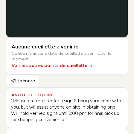
Aucune cueillette à venir ici
Ce lieu n'a aucune date de cueillette à venir pour le
moment.
Voir les autres points de cueillette
→
Itinéraire
NOTE DE L'ÉQUIPE
“
Please pre-register for a sign & bring your code with
you, but will assist anyone on-site in obtaining one.
Will hold verified signs until 2:00 pm for final pick up
for shopping convenience
”