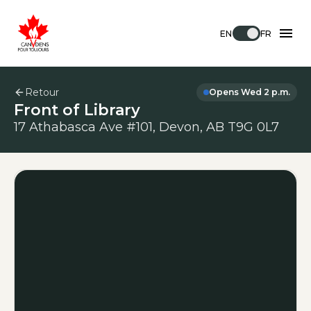
EN
FR
Retour
Opens Wed 2 p.m.
Front of Library
17 Athabasca Ave #101, Devon, AB T9G 0L7