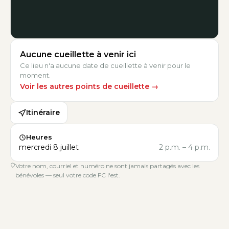
Aucune cueillette à venir ici
Ce lieu n'a aucune date de cueillette à venir pour le
moment.
Voir les autres points de cueillette
→
Itinéraire
Heures
mercredi 8 juillet
2 p.m.
–
4 p.m.
Votre nom, courriel et numéro ne sont jamais partagés avec les
bénévoles — seul votre code FC l'est.