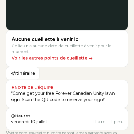
Aucune cueillette à venir ici
Ce lieu n'a aucune date de cueillette à venir pour le
moment.
Voir les autres points de cueillette
→
Itinéraire
NOTE DE L'ÉQUIPE
“
Come get your free Forever Canadian Unity lawn
sign! Scan the QR code to reserve your sign!
”
Heures
vendredi 10 juillet
11 a.m.
–
1 p.m.
Votre nom, courriel et numéro ne sont jamais partagés avec les