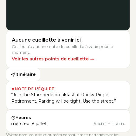
Aucune cueillette à venir ici
Ce lieu n'a aucune date de cueillette à venir pour le
moment.
Voir les autres points de cueillette
→
Itinéraire
NOTE DE L'ÉQUIPE
“
Join the Stampede breakfast at Rocky Ridge
Retirement. Parking will be tight. Use the street.
”
Heures
mercredi 8 juillet
9 a.m.
–
11 a.m.
Votre nom, courriel et numéro ne sont jamais partagés avec les